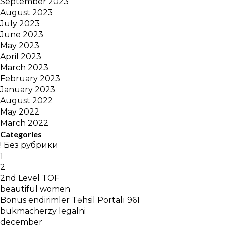
September 2023
August 2023
July 2023
June 2023
May 2023
April 2023
March 2023
February 2023
January 2023
August 2022
May 2022
March 2022
Categories
! Без рубрики
1
2
2nd Level TOF
beautiful women
Bonus endirimler Təhsil Portalı 961
bukmacherzy legalni
december