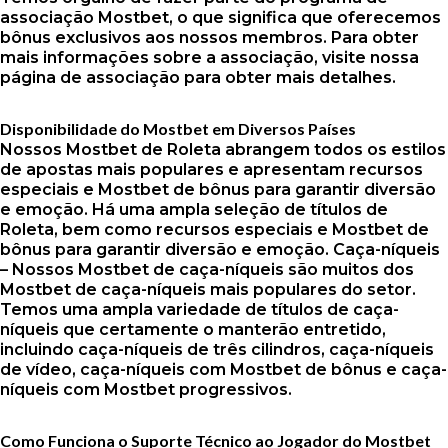
associação Mostbet, o que significa que oferecemos
bônus exclusivos aos nossos membros. Para obter
mais informações sobre a associação, visite nossa
página de associação para obter mais detalhes.
Disponibilidade do Mostbet em Diversos Países
Nossos Mostbet de Roleta abrangem todos os estilos
de apostas mais populares e apresentam recursos
especiais e Mostbet de bônus para garantir diversão
e emoção. Há uma ampla seleção de títulos de
Roleta, bem como recursos especiais e Mostbet de
bônus para garantir diversão e emoção. Caça-níqueis
– Nossos Mostbet de caça-níqueis são muitos dos
Mostbet de caça-níqueis mais populares do setor.
Temos uma ampla variedade de títulos de caça-
níqueis que certamente o manterão entretido,
incluindo caça-níqueis de três cilindros, caça-níqueis
de vídeo, caça-níqueis com Mostbet de bônus e caça-
níqueis com Mostbet progressivos.
Como Funciona o Suporte Técnico ao Jogador do Mostbet