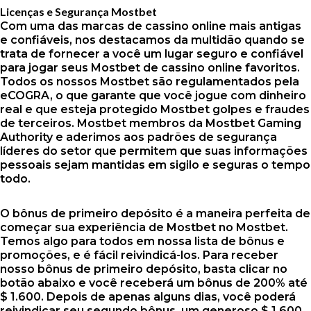
Licenças e Segurança Mostbet
Com uma das marcas de cassino online mais antigas
e confiáveis, nos destacamos da multidão quando se
trata de fornecer a você um lugar seguro e confiável
para jogar seus Mostbet de cassino online favoritos.
Todos os nossos Mostbet são regulamentados pela
eCOGRA, o que garante que você jogue com dinheiro
real e que esteja protegido Mostbet golpes e fraudes
de terceiros. Mostbet membros da Mostbet Gaming
Authority e aderimos aos padrões de segurança
líderes do setor que permitem que suas informações
pessoais sejam mantidas em sigilo e seguras o tempo
todo.
O bônus de primeiro depósito é a maneira perfeita de
começar sua experiência de Mostbet no Mostbet.
Temos algo para todos em nossa lista de bônus e
promoções, e é fácil reivindicá-los. Para receber
nosso bônus de primeiro depósito, basta clicar no
botão abaixo e você receberá um bônus de 200% até
$ 1.600. Depois de apenas alguns dias, você poderá
reivindicar seu segundo bônus, um generoso $ 1.600