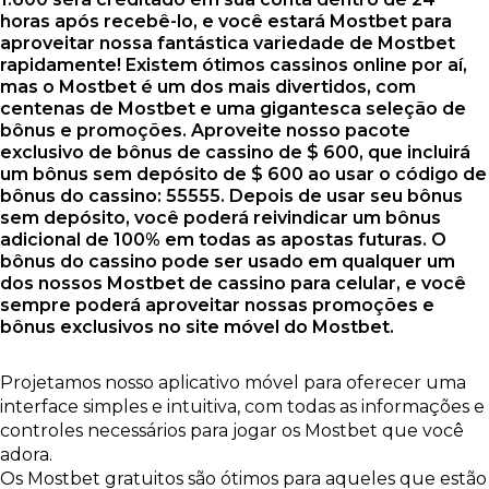
horas após recebê-lo, e você estará Mostbet para
aproveitar nossa fantástica variedade de Mostbet
rapidamente! Existem ótimos cassinos online por aí,
mas o Mostbet é um dos mais divertidos, com
centenas de Mostbet e uma gigantesca seleção de
bônus e promoções. Aproveite nosso pacote
exclusivo de bônus de cassino de $ 600, que incluirá
um bônus sem depósito de $ 600 ao usar o código de
bônus do cassino: 55555. Depois de usar seu bônus
sem depósito, você poderá reivindicar um bônus
adicional de 100% em todas as apostas futuras. O
bônus do cassino pode ser usado em qualquer um
dos nossos Mostbet de cassino para celular, e você
sempre poderá aproveitar nossas promoções e
bônus exclusivos no site móvel do Mostbet.
Projetamos nosso aplicativo móvel para oferecer uma
interface simples e intuitiva, com todas as informações e
controles necessários para jogar os Mostbet que você
adora.
Os Mostbet gratuitos são ótimos para aqueles que estão