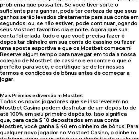
problema que possa ter. Se você tiver sorte o
suficiente para ganhar, pode ter certeza de que seus
ganhos serão levados diretamente para sua conta em
segundos; ou, se não estiver, pode continuar jogando
seus Mostbet favoritos dia e noite. Agora que sua
conta foi criada, tudo o que você precisa fazer é
depositar dinheiro em sua conta do cassino ou fazer
uma aposta esportiva e que os Mostbet comecem!
Reserve algum tempo para navegar em toda a nossa
coleção de Mostbet de cassino e encontre o que é
perfeito para você, e certifique-se de ler nossos
termos e condições de bônus antes de começar a
jogar.
Mais Prémios e diversão m Mostbet
Todos os novos jogadores que se inscreverem no
Mostbet Casino podem desfrutar de um depósito de
até 100% em seu primeiro depósito. Isso significa
que, para cada $ 10 depositados em sua conta
Mostbet, você ganha $ 40 em dinheiro de bônus! Para
qualquer novo jogador no Mostbet Casino, o dinheiro
do bônus deve ser usado para o depósito de qualquer