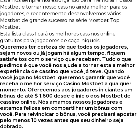
Estamos sempre nos esforçando para melhorar nossos
Mostbet e tornar nosso cassino ainda melhor para os
jogadores, e recentemente desenvolvemos vários
Mostbet de grande sucesso na série Mostbet Top
Mostbet.
Esta lista classificará os melhores cassinos online
gratuitos para jogadores de caça-níqueis.
Queremos ter certeza de que todos os jogadores,
sejam novos ou já jogam há algum tempo, fiquem
satisfeitos com o serviço que recebem. Tudo o que
pedimos é que você nos ajude a tornar esta a melhor
experiência de cassino que você já teve. Quando
você joga no Mostbet, queremos garantir que você
receba o melhor serviço
Casino Mostbet
a qualquer
momento. Oferecemos aos jogadores iniciantes um
bônus de até $ 1.600 desde o início dos Mostbet de
cassino online. Nós amamos nossos jogadores e
estamos felizes em compartilhar um bônus com
você. Para reivindicar o bônus, você precisará apostar
pelo menos 10 vezes antes que seu dinheiro seja
dobrado.