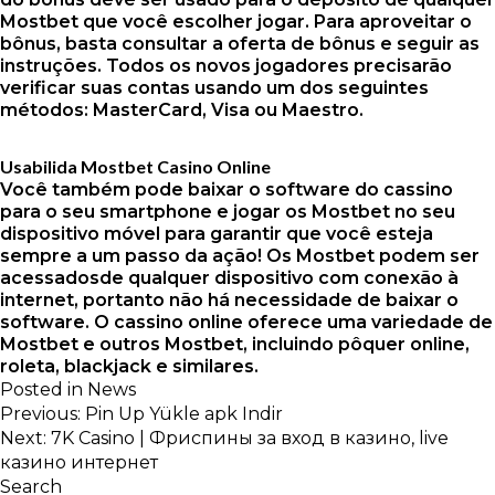
Mostbet que você escolher jogar. Para aproveitar o
bônus, basta consultar a oferta de bônus e seguir as
instruções. Todos os novos jogadores precisarão
verificar suas contas usando um dos seguintes
métodos: MasterCard, Visa ou Maestro.
Usabilida Mostbet Casino Online
Você também pode baixar o software do cassino
para o seu smartphone e jogar os Mostbet no seu
dispositivo móvel para garantir que você esteja
sempre a um passo da ação! Os Mostbet podem ser
acessadosde qualquer dispositivo com conexão à
internet, portanto não há necessidade de baixar o
software. O cassino online oferece uma variedade de
Mostbet e outros Mostbet, incluindo pôquer online,
roleta, blackjack e similares.
Posted in
News
Post
Previous:
Pin Up Yükle apk Indir
navigation
Next:
7K Casino | Фриспины за вход в казино, live
казино интернет
Search