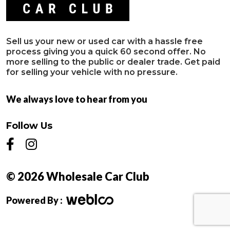
Sell us your new or used car with a hassle free
process giving you a quick 60 second offer. No
more selling to the public or dealer trade. Get paid
for selling your vehicle with no pressure.
We always love to hear from you
Follow Us
© 2026 Wholesale Car Club
Powered By :