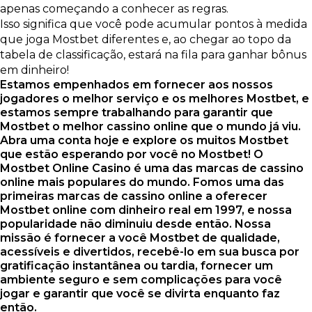
apenas começando a conhecer as regras.
Isso significa que você pode acumular pontos à medida
que joga Mostbet diferentes e, ao chegar ao topo da
tabela de classificação, estará na fila para ganhar bônus
em dinheiro!
Estamos empenhados em fornecer aos nossos
jogadores o melhor serviço e os melhores Mostbet, e
estamos sempre trabalhando para garantir que
Mostbet o melhor cassino online que o mundo já viu.
Abra uma conta hoje e explore os muitos Mostbet
que estão esperando por você no Mostbet! O
Mostbet Online Casino é uma das marcas de cassino
online mais populares do mundo. Fomos uma das
primeiras marcas de cassino online a oferecer
Mostbet online com dinheiro real em 1997, e nossa
popularidade não diminuiu desde então. Nossa
missão é fornecer a você Mostbet de qualidade,
acessíveis e divertidos, recebê-lo em sua busca por
gratificação instantânea ou tardia, fornecer um
ambiente seguro e sem complicações para você
jogar e garantir que você se divirta enquanto faz
então.