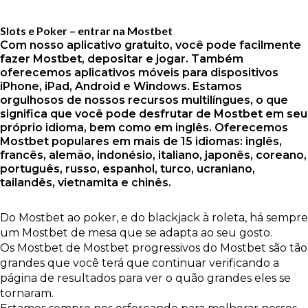
Slots e Poker – entrar na Mostbet
Com nosso aplicativo gratuito, você pode facilmente
fazer Mostbet, depositar e jogar. Também
oferecemos aplicativos móveis para dispositivos
iPhone, iPad, Android e Windows. Estamos
orgulhosos de nossos recursos multilíngues, o que
significa que você pode desfrutar de Mostbet em seu
próprio idioma, bem como em inglês. Oferecemos
Mostbet populares em mais de 15 idiomas: inglês,
francês, alemão, indonésio, italiano, japonês, coreano,
português, russo, espanhol, turco, ucraniano,
tailandês, vietnamita e chinês.
Do Mostbet ao poker, e do blackjack à roleta, há sempre
um Mostbet de mesa que se adapta ao seu gosto.
Os Mostbet de Mostbet progressivos do Mostbet são tão
grandes que você terá que continuar verificando a
página de resultados para ver o quão grandes eles se
tornaram.