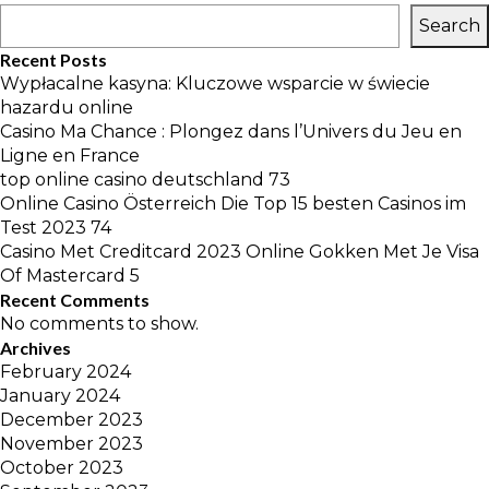
Search
Recent Posts
Wypłacalne kasyna: Kluczowe wsparcie w świecie
hazardu online
Casino Ma Chance : Plongez dans l’Univers du Jeu en
Ligne en France
top online casino deutschland 73
Online Casino Österreich Die Top 15 besten Casinos im
Test 2023 74
Casino Met Creditcard 2023 Online Gokken Met Je Visa
Of Mastercard 5
Recent Comments
No comments to show.
Archives
February 2024
January 2024
December 2023
November 2023
October 2023