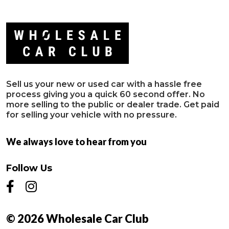
Sell us your new or used car with a hassle free
process giving you a quick 60 second offer. No
more selling to the public or dealer trade. Get paid
for selling your vehicle with no pressure.
We always love to hear from you
Follow Us
© 2026 Wholesale Car Club