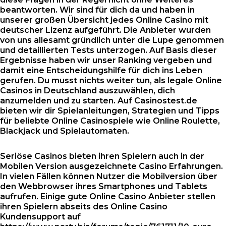
beantworten. Wir sind für dich da und haben in
unserer großen Übersicht jedes Online Casino mit
deutscher Lizenz aufgeführt. Die Anbieter wurden
von uns allesamt gründlich unter die Lupe genommen
und detaillierten Tests unterzogen. Auf Basis dieser
Ergebnisse haben wir unser Ranking vergeben und
damit eine Entscheidungshilfe für dich ins Leben
gerufen. Du musst nichts weiter tun, als legale Online
Casinos in Deutschland auszuwählen, dich
anzumelden und zu starten. Auf Casinostest.de
bieten wir dir Spielanleitungen, Strategien und Tipps
für beliebte Online Casinospiele wie Online Roulette,
Blackjack und Spielautomaten.
Seriöse Casinos bieten ihren Spielern auch in der
Mobilen Version ausgezeichnete Casino Erfahrungen.
In vielen Fällen können Nutzer die Mobilversion über
den Webbrowser ihres Smartphones und Tablets
aufrufen. Einige gute Online Casino Anbieter stellen
ihren Spielern abseits des Online Casino
Kundensupport auf