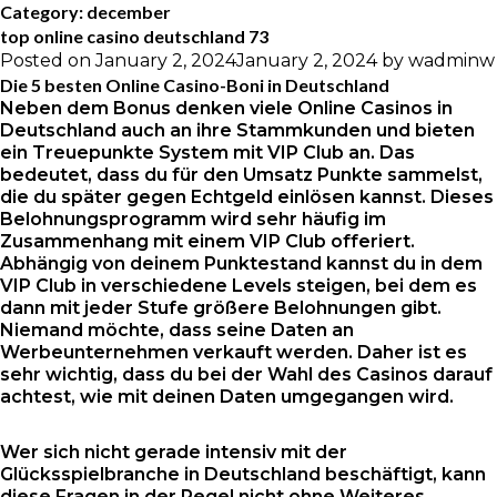
Category:
december
top online casino deutschland 73
Posted on
January 2, 2024
January 2, 2024
by
wadminw
Die 5 besten Online Casino-Boni in Deutschland
Neben dem Bonus denken viele Online Casinos in
Deutschland auch an ihre Stammkunden und bieten
ein Treuepunkte System mit VIP Club an. Das
bedeutet, dass du für den Umsatz Punkte sammelst,
die du später gegen Echtgeld einlösen kannst. Dieses
Belohnungsprogramm wird sehr häufig im
Zusammenhang mit einem VIP Club offeriert.
Abhängig von deinem Punktestand kannst du in dem
VIP Club in verschiedene Levels steigen, bei dem es
dann mit jeder Stufe größere Belohnungen gibt.
Niemand möchte, dass seine Daten an
Werbeunternehmen verkauft werden. Daher ist es
sehr wichtig, dass du bei der Wahl des Casinos darauf
achtest, wie mit deinen Daten umgegangen wird.
Wer sich nicht gerade intensiv mit der
Glücksspielbranche in Deutschland beschäftigt, kann
diese Fragen in der Regel nicht ohne Weiteres