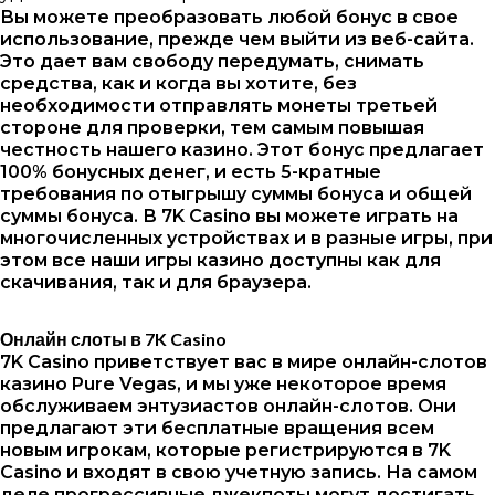
Вы можете преобразовать любой бонус в свое
использование, прежде чем выйти из веб-сайта.
Это дает вам свободу передумать, снимать
средства, как и когда вы хотите, без
необходимости отправлять монеты третьей
стороне для проверки, тем самым повышая
честность нашего казино. Этот бонус предлагает
100% бонусных денег, и есть 5-кратные
требования по отыгрышу суммы бонуса и общей
суммы бонуса. В 7K Casino вы можете играть на
многочисленных устройствах и в разные игры, при
этом все наши игры казино доступны как для
скачивания, так и для браузера.
Онлайн слоты в 7K Casino
7K Casino приветствует вас в мире онлайн-слотов
казино Pure Vegas, и мы уже некоторое время
обслуживаем энтузиастов онлайн-слотов. Они
предлагают эти бесплатные вращения всем
новым игрокам, которые регистрируются в 7K
Casino и входят в свою учетную запись. На самом
деле прогрессивные джекпоты могут достигать