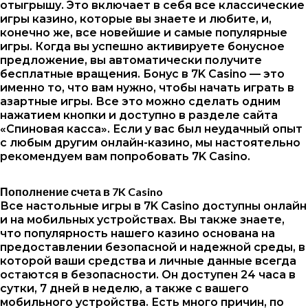
отыгрышу. Это включает в себя все классические
игры казино, которые вы знаете и любите, и,
конечно же, все новейшие и самые популярные
игры. Когда вы успешно активируете бонусное
предложение, вы автоматически получите
бесплатные вращения. Бонус в 7K Casino — это
именно то, что вам нужно, чтобы начать играть в
азартные игры. Все это можно сделать одним
нажатием кнопки и доступно в разделе сайта
«Спиновая касса». Если у вас был неудачный опыт
с любым другим онлайн-казино, мы настоятельно
рекомендуем вам попробовать 7K Casino.
Пополнение счета в 7K Casino
Все настольные игры в 7K Casino доступны онлайн
и на мобильных устройствах. Вы также знаете,
что популярность нашего казино основана на
предоставлении безопасной и надежной среды, в
которой ваши средства и личные данные всегда
остаются в безопасности. Он доступен 24 часа в
сутки, 7 дней в неделю, а также с вашего
мобильного устройства. Есть много причин, по