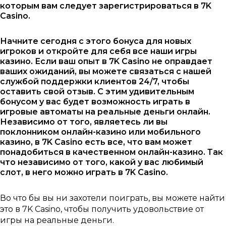
которым вам следует зарегистрироваться в 7K
Casino.
Начните сегодня с этого бонуса для новых
игроков и откройте для себя все наши игры
казино. Если ваш опыт в 7K Casino не оправдает
ваших ожиданий, вы можете связаться с нашей
службой поддержки клиентов 24/7, чтобы
оставить свой отзыв. С этим удивительным
бонусом у вас будет возможность играть в
игровые автоматы на реальные деньги онлайн.
Независимо от того, являетесь ли вы
поклонником онлайн-казино или мобильного
казино, в 7K Casino есть все, что вам может
понадобиться в качественном онлайн-казино. Так
что независимо от того, какой у вас любимый
слот, в него можно играть в 7K Casino.
Во что бы вы ни захотели поиграть, вы можете найти
это в 7K Casino, чтобы получить удовольствие от
игры на реальные деньги.