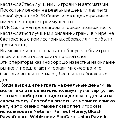
наслаждайтесь лучшими игровыми автоматами.
Поскольку режим на реальные деньги является
новой функцией 7K Casino, игра в демо-режиме
имеет некоторые преимущества.
В 7K Casino мы предлагаем игрокам возможность
наслаждаться лучшими онлайн-играми в мире, не
беспокоясь о комиссионных сборах или прибыли
третьих лиц.
Вы можете использовать этот бонус, чтобы играть в
игры и вносить депозиты на свой счет.
Эти операторы казино хорошо известны на онлайн-
рынке и предлагают игрокам множество игр,
быстрые выплаты и массу бесплатных бонусных
денег.
Когда вы решите играть на реальные деньги, вы
можете снять деньги, используя ту же карту, так
что вам вообще не придется держать деньги на
своем счету. Способов оплаты из черного списка
нет, и это казино также позволяет игрокам
использовать Neteller, Perfect Money, Ukash,
Paysafecard, WebMoney, EcoCard, Union Pay и In-