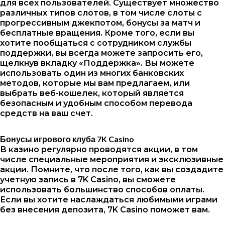
для всех пользователей. Существует множество
различных типов слотов, в том числе слоты с
прогрессивным джекпотом, бонусы за матч и
бесплатные вращения. Кроме того, если вы
хотите пообщаться с сотрудником службы
поддержки, вы всегда можете запросить его,
щелкнув вкладку «Поддержка». Вы можете
использовать один из многих банковских
методов, которые мы вам предлагаем, или
выбрать веб-кошелек, который является
безопасным и удобным способом перевода
средств на ваш счет.
Бонусы игрового клуба 7K Casino
В казино регулярно проводятся акции, в том
числе специальные мероприятия и эксклюзивные
акции. Помните, что после того, как вы создадите
учетную запись в 7K Casino, вы сможете
использовать большинство способов оплаты.
Если вы хотите наслаждаться любимыми играми
без внесения депозита, 7K Casino поможет вам.