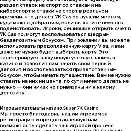
раздел ставок на спорт со ставками на
киберспорт и ставки на спорт в реальном
времени, что делает 7K Casino лучшим местом,
куда можно добраться, если вы хотите немного
подействовать. Игроки, решившие открыть счет в
7K Casino, могут воспользоваться щедрым
бездепозитным бонусом. При желании вы можете
использовать предоплаченную карту Visa, и вам
даже не нужно будет выбирать карту. Это
зарезервирует вашу новую учетную запись в
казино и позволит вам начать свой первый
депозит и воспользоваться приветственным
бонусом, чтобы начать путешествие. Вам не нужно
ставить на них ни цента; по сути ничего делать не
нужно — они никак не привязаны ни к какому
депозиту.
Игровые автоматы казино Super 7K Casino
Мы просто благодарны нашим игрокам за
регистрацию и предоставленную нам
возможность сделать ваш игровой процесс