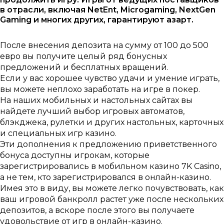
в отрасли, включая NetEnt, Microgaming, NextGen
Gaming и многих других, гарантируют азарт.
После внесения депозита на сумму от 100 до 500
евро вы получите целый ряд бонусных
предложений и бесплатных вращений.
Если у вас хорошее чувство удачи и умение играть,
вы можете неплохо заработать на игре в покер.
На наших мобильных и настольных сайтах вы
найдете лучший выбор игровых автоматов,
блэкджека, рулетки и других настольных, карточных
и специальных игр казино.
Эти дополнения к предложению приветственного
бонуса доступны игрокам, которые
зарегистрировались в мобильном казино 7K Casino,
а не тем, кто зарегистрировался в онлайн-казино.
Имея это в виду, вы можете легко почувствовать, как
ваш игровой банкролл растет уже после нескольких
депозитов, а вскоре после этого вы получаете
удовольствие от игр в онлайн-казино.