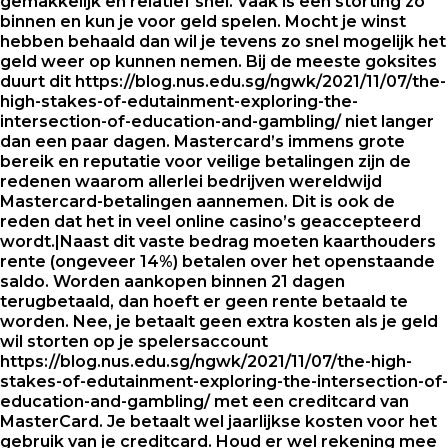
gemakkelijk en relatief snel. Vaak is een storting zo
binnen en kun je voor geld spelen. Mocht je winst
hebben behaald dan wil je tevens zo snel mogelijk het
geld weer op kunnen nemen. Bij de meeste goksites
duurt dit
https://blog.nus.edu.sg/ngwk/2021/11/07/the-
high-stakes-of-edutainment-exploring-the-
intersection-of-education-and-gambling/
niet langer
dan een paar dagen. Mastercard’s immens grote
bereik en reputatie voor veilige betalingen zijn de
redenen waarom allerlei bedrijven wereldwijd
Mastercard-betalingen aannemen. Dit is ook de
reden dat het in veel online casino’s geaccepteerd
wordt.|Naast dit vaste bedrag moeten kaarthouders
rente (ongeveer 14%) betalen over het openstaande
saldo. Worden aankopen binnen 21 dagen
terugbetaald, dan hoeft er geen rente betaald te
worden. Nee, je betaalt geen extra kosten als je geld
wil storten op je spelersaccount
https://blog.nus.edu.sg/ngwk/2021/11/07/the-high-
stakes-of-edutainment-exploring-the-intersection-of-
education-and-gambling/
met een creditcard van
MasterCard. Je betaalt wel jaarlijkse kosten voor het
gebruik van je creditcard. Houd er wel rekening mee