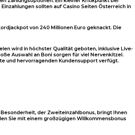
n Zahlungsoptionen. Ein kleiner Kritikpunkt bei
Einzahlungen sollten auf Casino Seiten Österreich in
kordjackpot von 240 Millionen Euro geknackt. Die
len wird in höchster Qualität geboten, inklusive Live-
roße Auswahl an Boni sorgen für viel Nervenkitzel.
nte und hervorragenden Kundensupport verfügt.
e Besonderheit, der Zweiteinzahlbonus, bringt Ihnen
erden Sie mit einem großzügigen Willkommensbonus