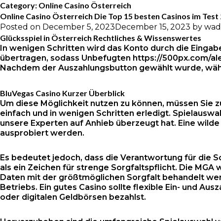
Category:
Online Casino Österreich
Online Casino Österreich Die Top 15 besten Casinos im Test
Posted on
December 5, 2023
December 15, 2023
by
wad
Glücksspiel in Österreich Rechtliches & Wissenswertes
In wenigen Schritten wird das Konto durch die Eingab
übertragen, sodass Unbefugten
https://500px.com/a
Nachdem der Auszahlungsbutton gewählt wurde, wähl
BluVegas Casino Kurzer Überblick
Um diese Möglichkeit nutzen zu können, müssen Sie zu
einfach und in wenigen Schritten erledigt. Spielauswa
unsere Experten auf Anhieb überzeugt hat. Eine wilde
ausprobiert werden.
Es bedeutet jedoch, dass die Verantwortung für die S
als ein Zeichen für strenge Sorgfaltspflicht. Die MG
Daten mit der größtmöglichen Sorgfalt behandelt werden
Betriebs. Ein gutes Casino sollte flexible Ein- und 
oder digitalen Geldbörsen bezahlst.