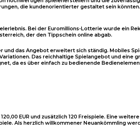
 hochwertigen Spieleherstellern und die zuverlässige
ngen, die kundenorientierter gestaltet sein könnten. 
lerlebnis. Bei der Euromillions-Lotterie wurde ein Re
terreich, der den Tippschein online abgab.
r und das Angebot erweitert sich ständig. Mobiles Spie
n Variationen. Das reichhaltige Spielangebot und eine g
ignet, da es über einfach zu bedienende Bedieneleme
120,00 EUR und zusätzlich 120 Freispiele. Eine weiter
ispiele. Als herzlich willkommener Neuankömmling w