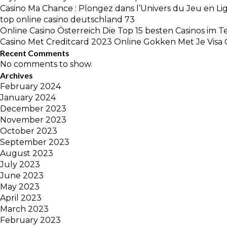
Casino Ma Chance : Plongez dans l’Univers du Jeu en Li
top online casino deutschland 73
Online Casino Österreich Die Top 15 besten Casinos im T
Casino Met Creditcard 2023 Online Gokken Met Je Visa 
Recent Comments
No comments to show.
Archives
February 2024
January 2024
December 2023
November 2023
October 2023
September 2023
August 2023
July 2023
June 2023
May 2023
April 2023
March 2023
February 2023