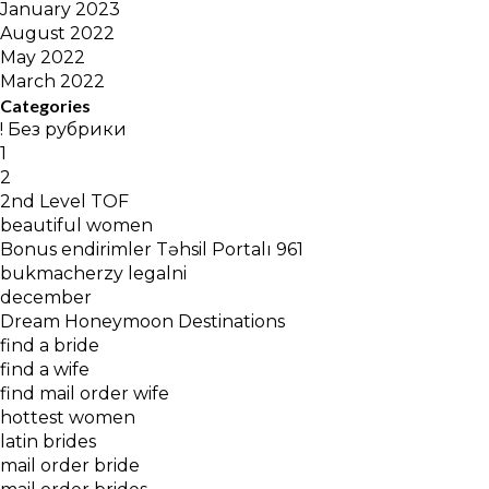
January 2023
August 2022
May 2022
March 2022
Categories
! Без рубрики
1
2
2nd Level TOF
beautiful women
Bonus endirimler Təhsil Portalı 961
bukmacherzy legalni
december
Dream Honeymoon Destinations
find a bride
find a wife
find mail order wife
hottest women
latin brides
mail order bride