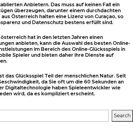
ablierten Anbietern. Das muss auf keinen Fall ein
Vorzügen überzeugen, darunter einem durchdachten
 aus Österreich halten eine Lizenz von Curaçao, so
nsparenz und Datenschutz bestens erfüllt sind.
 österreich hat in den letzten Jahren einen
tungen anbieten, kann die Auswahl des besten Online-
stleistungen im Bereich des Online-Glücksspiels in
ile Spieler und bieten daher ihre Dienste auf
ßen.
t das Glücksspiel Teil der menschlichen Natur. Seit
 Geschwindigkeit, da Sie oft um die 60 Sekunden an
er Digitaltechnologie haben Spieleentwickler wie
eden wird, da es kompliziert erscheint.
Search