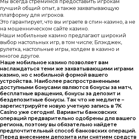
Мы всегда стремимся предоставить игрокам
лучший общий опыт, а также захватывающую
платформу для игроков.
Это гарантирует, что вы играете в спин-казино, а не
на мошенническом сайте казино.
Наши мобильные казино предлагают широкий
выбор настольных игр, в том числе; Блэкджек,
рулетка, настольные игры, холдем в казино и
многое другое.
Наше мобильное казино позволяет вам
наслаждаться теми же захватывающими играми
казино, но с мобильной формой вашего
устройства. Наиболее распространенными
доступными бонусами являются бонусы за матч,
бесплатные вращения, бонусы за депозит и
бездепозитные бонусы. Так что не медлите –
зарегистрируйте новую учетную запись в 7K
Casino уже сегодня!. Варианты банковских
операций предварительно одобрены для вашего
региона, поэтому вы обязательно найдете
предпочтительный способ банковских операций.
Перед внесением депозита или снятием средств