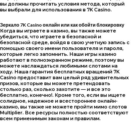
вы должны прочитать условия метода, который
вы выбрали для использования в 7K Casino.
Зеркало 7K Casino онлайн или как обойти блокировку
Когда вы играете в казино, вы также можете
убедиться, что играете в безопасной и
безопасной среде, войдя в свою учетную запись с
помощью своего имени пользователя и пароля,
которые легко запомнить. Наши игры казино
работают в полноэкранном режиме, поэтому вы
можете наслаждаться любимыми слотами на
ходу. Наша гарантия бесплатных вращений 7K
Casino предоставит вам целый ряд удивительных
призов, которые вы можете претендовать
столько раз, сколько захотите — и все это
бесплатно, конечно!. Кроме того, если вы ищете
солидное, надежное и всестороннее онлайн-
казино, вы также не можете пройти мимо слотов
Multiplier. Все ресурсы полностью соответствуют
всем применимым законам и правилам.