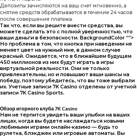
Депозиты зачисляются на ваш счет мгновенно, а
снятие средств обрабатывается в течение 24 часов
после совершения платежа.
Так что, если вы решите внести средства, вы
можете сделать это с полной уверенностью, что
ваши деньги в безопасности. BackgroundColor ””>
Но проблема в том, что кнопка при наведении не
меняет цвет на нужный мне, в данном случае
красный. Ожидается, что в ближайшем будущем
450 миллионов из них будут играть в игры
виртуальной реальности. Они не только
привлекательны, но и повышают ваши шансы на
победу, поэтому убедитесь, что вы тоже выбрали
их. Учетные записи 7K Casino отделены от учетной
записи 7K Casino Sports.
Обзор игорного клуба 7K Casino
Нам не терпится увидеть ваши улыбки на ваших
лицах, когда вы будете наслаждаться новыми
любимыми играми онлайн-казино — будь то
рулетка, блэкджек или игровые автоматы. Вы