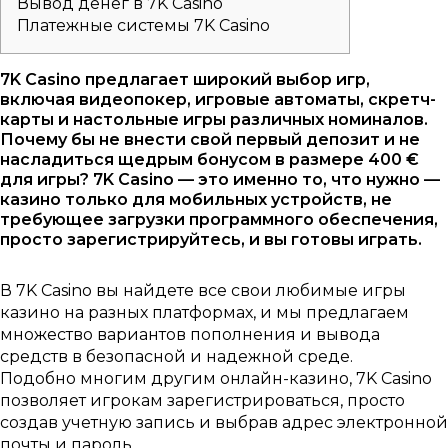
Вывод денег в 7K Casino
Платежные системы 7K Casino
7K Casino предлагает широкий выбор игр,
включая видеопокер, игровые автоматы, скретч-
карты и настольные игры различных номиналов.
Почему бы не внести свой первый депозит и не
насладиться щедрым бонусом в размере 400 €
для игры? 7K Casino — это именно то, что нужно —
казино только для мобильных устройств, не
требующее загрузки программного обеспечения,
просто зарегистрируйтесь, и вы готовы играть.
В 7K Casino вы найдете все свои любимые игры
казино на разных платформах, и мы предлагаем
множество вариантов пополнения и вывода
средств в безопасной и надежной среде.
Подобно многим другим онлайн-казино, 7K Casino
позволяет игрокам зарегистрироваться, просто
создав учетную запись и выбрав адрес электронной
почты и пароль.