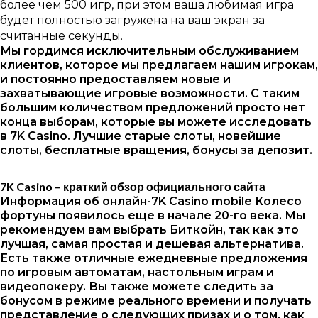
более чем 500 игр, при этом ваша любимая игра
будет полностью загружена на ваш экран за
считанные секунды.
Мы гордимся исключительным обслуживанием
клиентов, которое мы предлагаем нашим игрокам,
и постоянно предоставляем новые и
захватывающие игровые возможности. С таким
большим количеством предложений просто нет
конца выборам, которые вы можете исследовать
в 7K Casino. Лучшие старые слоты, новейшие
слоты, бесплатные вращения, бонусы за депозит.
7K Casino – краткий обзор официального сайта
Информация об онлайн-7K Casino mobile Колесо
фортуны появилось еще в начале 20-го века. Мы
рекомендуем вам выбрать Биткойн, так как это
лучшая, самая простая и дешевая альтернатива.
Есть также отличные ежедневные предложения
по игровым автоматам, настольным играм и
видеопокеру. Вы также можете следить за
бонусом в режиме реального времени и получать
представление о следующих призах и о том, как