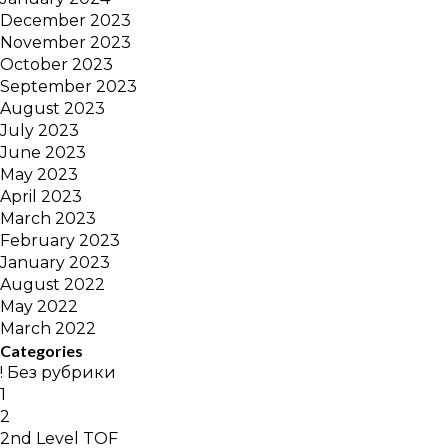
December 2023
November 2023
October 2023
September 2023
August 2023
July 2023
June 2023
May 2023
April 2023
March 2023
February 2023
January 2023
August 2022
May 2022
March 2022
Categories
! Без рубрики
1
2
2nd Level TOF