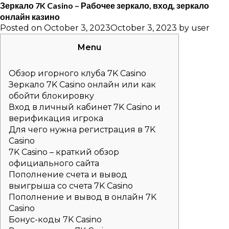
Зеркало 7K Casino – Рабочее зеркало, вход, зеркало
онлайн казино
Posted on
October 3, 2023
October 3, 2023
by
user
Menu
Обзор игорного клуба 7K Casino
Зеркало 7K Casino онлайн или как
обойти блокировку
Вход в личный кабинет 7K Casino и
верификация игрока
Для чего нужна регистрация в 7K
Casino
7K Casino – краткий обзор
официального сайта
Пополнение счета и вывод
выигрыша со счета 7K Casino
Пополнение и вывод в онлайн 7K
Casino
Бонус-коды 7K Casino