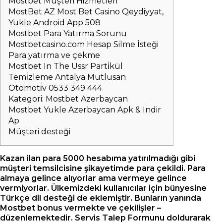
Mostbet Müşteri Hizmetleri
MostBet AZ Most Bet Casino Qeydiyyat,
Yukle Android App 508
Mostbet Para Yatırma Sorunu
Mostbetcasino.com Hesap Silme İsteği
Para yatırma ve çekme
Mostbet In The Ussr Parti̇kül
Temi̇zleme Antalya Mutlusan
Otomoti̇v 0533 349 444
Kategori: Mostbet Azerbaycan
Mostbet Yukle Azerbaycan Apk & Indir
Ap
Müşteri desteği
Kazan ilan para 5000 hesabıma yatırılmadığı gibi
müşteri temsilcisine şikayetimde para çekildi. Para
almaya gelince alıyorlar ama vermeye gelince
vermiyorlar. Ülkemizdeki kullanıcılar için bünyesine
Türkçe dil desteği de eklemiştir. Bunların yanında
Mostbet bonus vermekte ve çekilişler –
düzenlemektedir. Servis Talep Formunu doldurarak