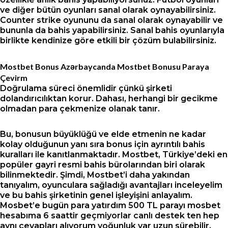
ve diğer bütün oyunları sanal olarak oynayabilirsiniz.
Counter strike oyununu da sanal olarak oynayabilir ve
bununla da bahis yapabilirsiniz. Sanal bahis oyunlarıyla
birlikte kendinize göre etkili bir çözüm bulabilirsiniz.
Mostbet Bonus Azərbaycanda Mostbet Bonusu Paraya
Çevirm
Doğrulama süreci önemlidir çünkü şirketi
dolandırıcılıktan korur. Dahası, herhangi bir gecikme
olmadan para çekmenize olanak tanır.
Bu, bonusun büyüklüğü ve elde etmenin ne kadar
kolay olduğunun yanı sıra bonus için ayrıntılı bahis
kuralları ile kanıtlanmaktadır. Mostbet, Türkiye’deki en
popüler gayri resmi bahis bürolarından biri olarak
bilinmektedir. Şimdi, Mostbet’i daha yakından
tanıyalım, oyunculara sağladığı avantajları inceleyelim
ve bu bahis şirketinin genel işleyişini anlayalım.
Mosbet’e bugün para yatırdım 500 TL parayı mosbet
hesabıma 6 saattir geçmiyorlar canlı destek ten hep
aynı cevapları alıyorum yoğunluk var uzun sürebilir.