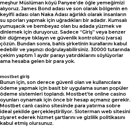
meşhur Müslüman köyü Panyee’de öğle yemeğimizi
alıyoruz. James Bond adası ve son olarak bölgenin en
keyifli adası olan Naka Adası ağırlıklı olarak insanların
su sporları yapmak için uğradıkları bir adadır. Kumsalı
yumuşacık ve bembeyaz olan bu adada yüzmek ve
dinlemek için duruyoruz. Sadece “Giriş” veya benzer
bir düğmeye tıklayın ve güvenlik kontrolünü (varsa)
çözün. Bundan sonra, bahis şirketinin kurallarını kabul
edebilir ve yaşınızı doğrulayabilirsiniz. 30000 tutarında
çekim yaptım 1 aydır parayı yatırdıklarını söylüyorlar
ama hesaba gelen bir para yok.
mostbet giriş
Bunun için, son derece güvenli olan ve kullanıcılara
ödeme yapmak için basit bir uygulama sunan popüler
ödeme sistemleri toplandı. Mostbet’te online casino
oyunları oynamak için önce bir hesap açmanız gerekir.
Mostbet canlı casino sitesinde para yatırma sobre
ideal şekilde gerçekleştiriliyor. Sloterman web sitesini
ziyaret ederek hizmet şartlarını ve gizlilik politikasını
kabul etmiş olursunuz.