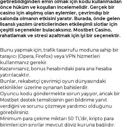
getirebildiğinden emin olmak için kodu kullanmadan
önce hüküm ve koşulları incelemelidir. Gerçek bir
casino için alışılmış olan eylemler, çevrimdışı bir
salonda olmanın etkisini yaratır. Burada, önde gelen
lisanslı yazılım üreticilerinden etkileşimli slotlar için
çeşitli seçenekler bulacaksınız. Mostbet Casino,
rahatlamak ve stresi azaltmak için iyi bir seçenektir.
Bunu yapmak için, trafik tasarrufu moduna sahip bir
tarayıcı (Opera, Firefox) veya VPN hizmetleri
kullanmanız gerekir.
Kazanırsanız, bonus hesabındaki para ana hesaba
yatırılacaktır.
Bunlar, rekabetçi çevrimiçi oyun dünyasındaki
etkinlikler üzerine oynanan bahislerdir.
Oyuncu kodu göndermekte sorun yaşıyor, ancak bir
Mostbet destek temsilcisinin geri bildirime yanıt
verdiğini ve sorunu çözmeye yardımcı olduğunu
görebilirsiniz.
Minimum para çekme miktarı 50 TL’dir, kripto para
birimleri için sınırlar mevcut döviz kuruna bağlıdır.