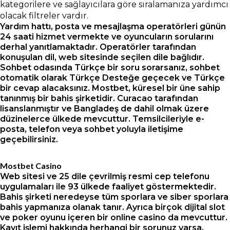
kategorilere ve sağlayıcılara göre sıralamanıza yardımcı
olacak filtreler vardır.
Yardım hattı, posta ve mesajlaşma operatörleri günün
24 saati hizmet vermekte ve oyuncuların sorularını
derhal yanıtlamaktadır. Operatörler tarafından
konuşulan dil, web sitesinde seçilen dile bağlıdır.
Sohbet odasında Türkçe bir soru sorarsanız, sohbet
otomatik olarak Türkçe Desteğe geçecek ve Türkçe
bir cevap alacaksınız. Mostbet, küresel bir üne sahip
tanınmış bir bahis şirketidir. Curacao tarafından
lisanslanmıştır ve Bangladeş de dahil olmak üzere
düzinelerce ülkede mevcuttur. Temsilcileriyle e-
posta, telefon veya sohbet yoluyla iletişime
geçebilirsiniz.
Mostbet Casino
Web sitesi ve 25 dile çevrilmiş resmi cep telefonu
uygulamaları ile 93 ülkede faaliyet göstermektedir.
Bahis şirketi neredeyse tüm sporlara ve siber sporlara
bahis yapmanıza olanak tanır. Ayrıca birçok dijital slot
ve poker oyunu içeren bir online casino da mevcuttur.
Kayıt işlemi hakkında herhangi bir sorunuz varsa,