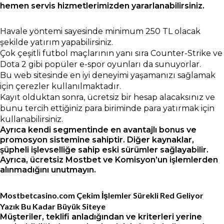
hemen servis hizmetlerimizden yararlanabilirsiniz.
Havale yöntemi sayesinde minimum 250 TL olacak
şekilde yatırım yapabilirsiniz.
Çok çeşitli futbol maçlarının yanı sıra Counter-Strike ve
Dota 2 gibi popüler e-spor oyunları da sunuyorlar.
Bu web sitesinde en iyi deneyimi yaşamanızı sağlamak
için çerezler kullanılmaktadır.
Kayıt olduktan sonra, ücretsiz bir hesap alacaksınız ve
bunu tercih ettiğiniz para biriminde para yatırmak için
kullanabilirsiniz.
Ayrıca kendi segmentinde en avantajlı bonus ve
promosyon sistemine sahiptir. Diğer kaynaklar,
şüpheli işlevselliğe sahip eski sürümler sağlayabilir.
Ayrıca, ücretsiz Mostbet ve Komisyon’un işlemlerden
alınmadığını unutmayın.
Mostbetcasino.com Çekim İşlemler Sürekli Red Geliyor
Yazık Bu Kadar Büyük Siteye
Müşteriler, teklifi anladığından ve kriterleri yerine