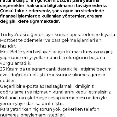
hattına ulaşıp, en güncel Mostbet para yatırma
seçenekleri hakkında bilgi almanızı tavsiye ederiz.
Çünkü takdir ederseniz, şans oyunları sitelerinde
finansal işlemlerde kullanılan yöntemler, ara sıra
değişikliklere uğramaktadır.
Türkiye’deki diğer onlayn kumar operatörlerine kıyasla
Mostbet’te ödemeler ve para çekme işlemleri en
hızlıdır.
MostBet’in yeni başlayanlar için kumar dünyasına giriş
yapmanın en iyi yollarından biri olduğunu boşuna
vurgulamadık.
25 Kasım da telegram canlı destek ile iletişime geçtim
evet doğrudur oluşturmuşsunuz silinmesi gerekir
dediler.
Geçerli bir e-posta adresi sağlamalı, kimliğinizi
doğrulamalı ve hizmetin kurallarını kabul etmelisiniz.
Kullanıcının işletmeye cevap vermemesi nedeniyle
yorum yayından kaldırılmıştır.
Para yatırırken hiç sorun yok, çekerken telefon
numarası onaylamamı istediler.