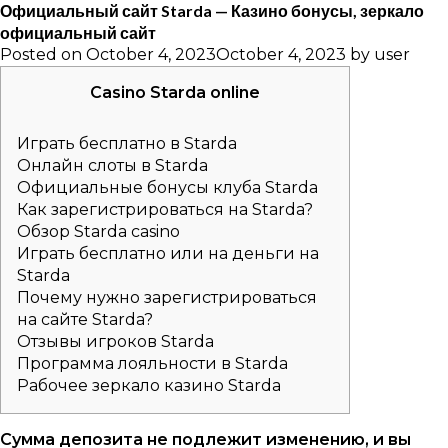
Официальный сайт Starda — Казино бонусы, зеркало
официальный сайт
Posted on
October 4, 2023
October 4, 2023
by
user
Casino Starda online
Играть бесплатно в Starda
Онлайн слоты в Starda
Официальные бонусы клуба Starda
Как зарегистрироваться на Starda?
Обзор Starda casino
Играть бесплатно или на деньги на
Starda
Почему нужно зарегистрироваться
на сайте Starda?
Отзывы игроков Starda
Программа лояльности в Starda
Рабочее зеркало казино Starda
Сумма депозита не подлежит изменению, и вы