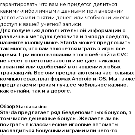
гарантировать, что вам не придется делиться
какими-либо личными данными при внесении
депозита или снятии денег, или чтобы они имели
доступ к вашей учетной записи.
Для получения дополнительной информации о
различных методах депозита и вывода средств,
нажмите кнопку ниже. Starda может предложить
так много, что вам захочется играть в игры все
время. При использовании этого веб-сайта GVC
не несет ответственности и не дает никаких
гарантий или одобрений в отношении любых
транзакций. Все они предлагаются на настольных
компьютерах, платформах Android и iOS. Мы также
предлагаем игрокам лучшее мобильное казино,
как онлайн, так и в дороге.
Обзор Starda casino
Starda предлагает ряд бездепозитных бонусов, в
том числе денежные бонусы. Желаете ли вы
поиграть в классические игровые автоматы,
насладиться бонусными играми или чего-то