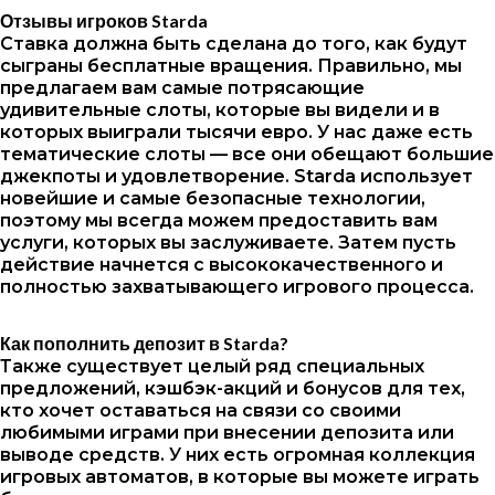
Отзывы игроков Starda
Ставка должна быть сделана до того, как будут
сыграны бесплатные вращения. Правильно, мы
предлагаем вам самые потрясающие
удивительные слоты, которые вы видели и в
которых выиграли тысячи евро. У нас даже есть
тематические слоты — все они обещают большие
джекпоты и удовлетворение. Starda использует
новейшие и самые безопасные технологии,
поэтому мы всегда можем предоставить вам
услуги, которых вы заслуживаете. Затем пусть
действие начнется с высококачественного и
полностью захватывающего игрового процесса.
Как пополнить депозит в Starda?
Также существует целый ряд специальных
предложений, кэшбэк-акций и бонусов для тех,
кто хочет оставаться на связи со своими
любимыми играми при внесении депозита или
выводе средств. У них есть огромная коллекция
игровых автоматов, в которые вы можете играть