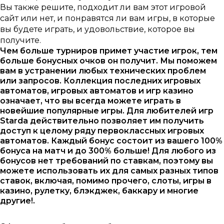
Вы также решите, подходит ли вам этот игровой
сайт или нет, и понравятся ли вам игры, в которые
вы будете играть, и удовольствие, которое вы
получите.
Чем больше турниров примет участие игрок, тем
больше бонусных очков он получит. Мы поможем
вам в устранении любых технических проблем
или запросов. Коллекция последних игровых
автоматов, игровых автоматов и игр казино
означает, что вы всегда можете играть в
новейшие популярные игры. Для любителей игр
Starda действительно позволяет им получить
доступ к целому ряду первоклассных игровых
автоматов. Каждый бонус состоит из вашего 100%
бонуса на матч и до 300% больше! Для любого из
бонусов нет требований по ставкам, поэтому вы
можете использовать их для самых разных типов
ставок, включая, помимо прочего, слоты, игры в
казино, рулетку, блэкджек, баккару и многие
другие!.