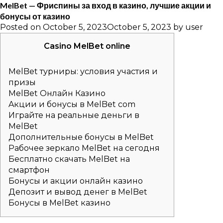
MelBet — Фриспины за вход в казино, лучшие акции и
бонусы от казино
Posted on
October 5, 2023
October 5, 2023
by
user
Casino MelBet online
MelBet турниры: условия участия и
призы
MelBet Онлайн Казино
Aкции и бoнуcы в MelBet com
Играйте на реальные деньги в
MelBet
Дополнительные бонусы в MelBet
Рабочее зеркало MelBet на сегодня
Бесплатно скачать MelBet на
смартфон
Бонусы и акции онлайн казино
Депозит и вывод денег в MelBet
Бонусы в MelBet казино