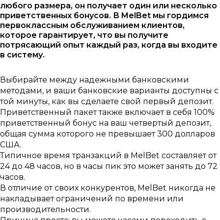
любого размера, он получает один или несколько
приветственных бонусов. В MelBet мы гордимся
первоклассным обслуживанием клиентов,
которое гарантирует, что вы получите
потрясающий опыт каждый раз, когда вы входите
в систему.
Выбирайте между надежными банковскими
методами, и ваши банковские варианты доступны с
той минуты, как вы сделаете свой первый депозит.
Приветственный пакет также включает в себя 100%
приветственный бонус на ваш четвертый депозит,
общая сумма которого не превышает 300 долларов
США.
Типичное время транзакций в MelBet составляет от
24 до 48 часов, но в часы пик это может занять до 72
часов.
В отличие от своих конкурентов, MelBet никогда не
накладывает ограничений по времени или
производительности.