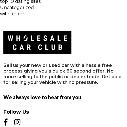
top 10 dating sites
Uncategorized
wife finder
Sell us your new or used car with a hassle free
process giving you a quick 60 second offer. No
more selling to the public or dealer trade. Get paid
for selling your vehicle with no pressure.
We always love to hear from you
Follow Us