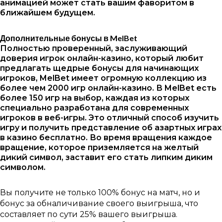
анимацией может стать вашим фаворитом в
ближайшем будущем.
Дополнительные бонусы в MelBet
Полностью проверенный, заслуживающий
доверия игрок онлайн-казино, который любит
предлагать щедрые бонусы для начинающих
игроков, MelBet имеет огромную коллекцию из
более чем 2000 игр онлайн-казино. В MelBet есть
более 150 игр на выбор, каждая из которых
специально разработана для современных
игроков в веб-игры. Это отличный способ изучить
игру и получить представление об азартных играх
в казино бесплатно. Во время вращения каждое
вращение, которое приземляется на желтый
дикий символ, заставит его стать липким диким
символом.
Вы получите не только 100% бонус на матч, но и
бонус за обналичивание своего выигрыша, что
составляет по сути 25% вашего выигрыша.