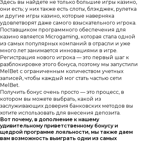
Здесь вы найдете не только большие игры казино,
они есть; у них также есть слоты, блэкджек, рулетка
и другие игры казино, которые наверняка
удовлетворят даже самого взыскательного игрока.
Поставщиком программного обеспечения для
казино является Microgaming, которая стала одной
из самых популярных компаний в отрасли и уже
много лет занимается инновациями в игре.
Регистрация нового игрока — это первый шаг к
разблокировке этого бонуса, поэтому мы запустили
MelBet с ограниченным количеством учетных
записей, чтобы каждый мог стать частью сети
MelBet.
Получить бонус очень просто — это процесс, в
котором вы можете выбрать, какой из
заслуживающих доверия банковских методов вы
хотите использовать для внесения депозита.
Вот почему, в дополнение к нашему
удивительному приветственному бонусу и
щедрой программе лояльности, мы также даем
вам возможность выиграть одни из самых