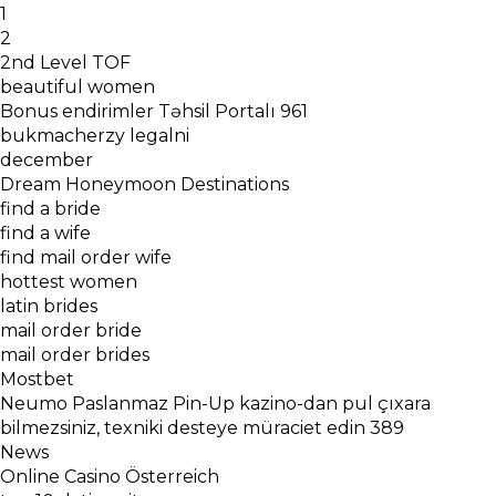
1
2
2nd Level TOF
beautiful women
Bonus endirimler Təhsil Portalı 961
bukmacherzy legalni
december
Dream Honeymoon Destinations
find a bride
find a wife
find mail order wife
hottest women
latin brides
mail order bride
mail order brides
Mostbet
Neumo Paslanmaz Pin-Up kazino-dan pul çıxara
bilmezsiniz, texniki desteye müraciet edin 389
News
Online Casino Österreich