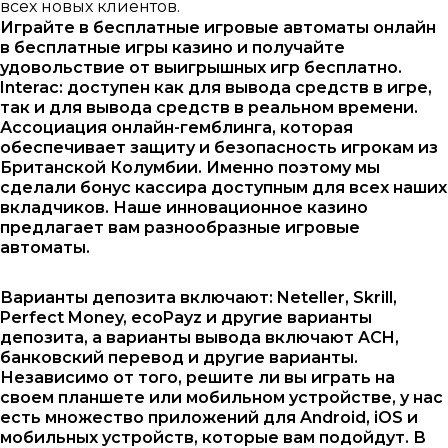
всех новых клиентов.
Играйте в бесплатные игровые автоматы онлайн
в бесплатные игры казино и получайте
удовольствие от выигрышных игр бесплатно.
Interac: доступен как для вывода средств в игре,
так и для вывода средств в реальном времени.
Ассоциация онлайн-гемблинга, которая
обеспечивает защиту и безопасность игрокам из
Британской Колумбии. Именно поэтому мы
сделали бонус кассира доступным для всех наших
вкладчиков. Наше инновационное казино
предлагает вам разнообразные игровые
автоматы.
Варианты депозита включают: Neteller, Skrill,
Perfect Money, ecoPayz и другие варианты
депозита, а варианты вывода включают ACH,
банковский перевод и другие варианты.
Независимо от того, решите ли вы играть на
своем планшете или мобильном устройстве, у нас
есть множество приложений для Android, iOS и
мобильных устройств, которые вам подойдут. В