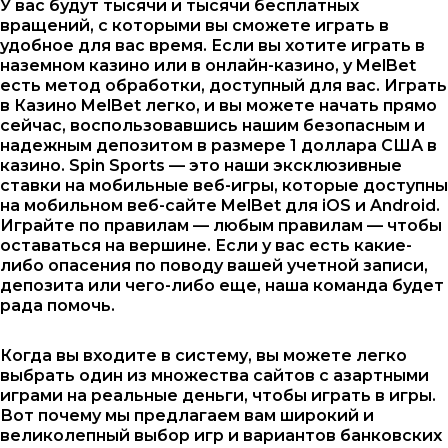
У вас будут тысячи и тысячи бесплатных
вращений, с которыми вы сможете играть в
удобное для вас время. Если вы хотите играть в
наземном казино или в онлайн-казино, у MelBet
есть метод обработки, доступный для вас. Играть
в Казино MelBet легко, и вы можете начать прямо
сейчас, воспользовавшись нашим безопасным и
надежным депозитом в размере 1 доллара США в
казино. Spin Sports — это наши эксклюзивные
ставки на мобильные веб-игры, которые доступны
на мобильном веб-сайте MelBet для iOS и Android.
Играйте по правилам — любым правилам — чтобы
оставаться на вершине. Если у вас есть какие-
либо опасения по поводу вашей учетной записи,
депозита или чего-либо еще, наша команда будет
рада помочь.
Когда вы входите в систему, вы можете легко
выбрать один из множества сайтов с азартными
играми на реальные деньги, чтобы играть в игры.
Вот почему мы предлагаем вам широкий и
великолепный выбор игр и вариантов банковских