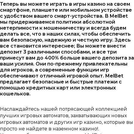
Теперь вы можете играть в игры казино на своем
смартфоне, планшете или мобильном устройстве
с удобством вашего смарт-устройства. В MelBet
мы придерживаемся политики абсолютной
нетерпимости к мошенничеству и всегда будем
делать все, что в наших силах, чтобы обеспечить
вам безопасную, надежную и честную игру. Здесь
все становится интереснее; Вы можете внести
депозит 3 различными способами, и все три
принесут вам до 400% больше вашего депозита за
ваши усилия. Они по-прежнему привлекательны
для игроков, а современные функции игр
обеспечивают отличный игровой опыт. MelBet
предлагает безопасные и быстрые платежи с
помощью кредитных карт или электронных
кошельков.
Наслаждайтесь нашей потрясающей коллекцией
лучших игровых автоматов, захватывающих новых
игровых автоматов и других игр казино, которые вы
просто не найдете в наземном казино!.