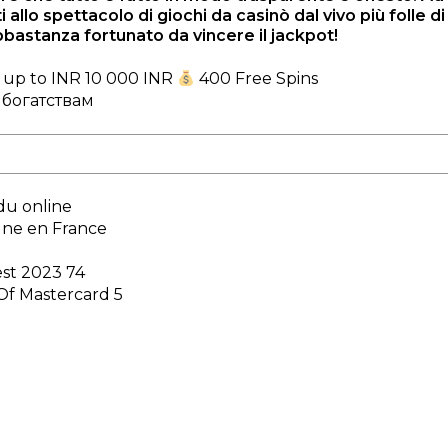
i allo spettacolo di giochi da casinò dal vivo più folle 
astanza fortunato da vincere il jackpot!
up to INR 10 000 INR
400 Free Spins
 богатствам
du online
gne en France
est 2023 74
Of Mastercard 5