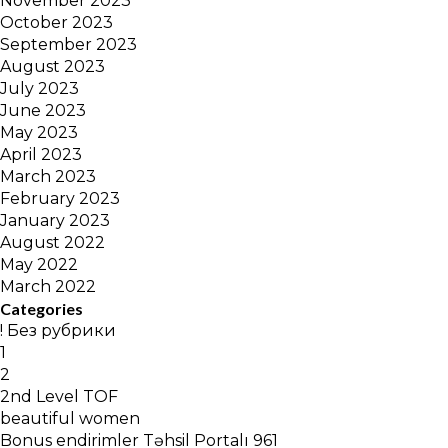
November 2023
October 2023
September 2023
August 2023
July 2023
June 2023
May 2023
April 2023
March 2023
February 2023
January 2023
August 2022
May 2022
March 2022
Categories
! Без рубрики
1
2
2nd Level TOF
beautiful women
Bonus endirimler Təhsil Portalı 961