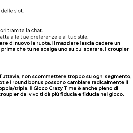
elle slot.
ori tramite la chat.
tta alle tue preferenze e al tuo stile.
rare di nuovo la ruota. Il mazziere lascia cadere un
i prima che tu ne scelga uno su cui sparare. I croupier
to. Tuttavia, non scommettere troppo su ogni segmento,
Slot e i round bonus possono cambiare radicalmente il
pia/tripla. Il
Gioco Crazy Time
è anche pieno di
upier dal vivo ti dà più fiducia e fiducia nel gioco.