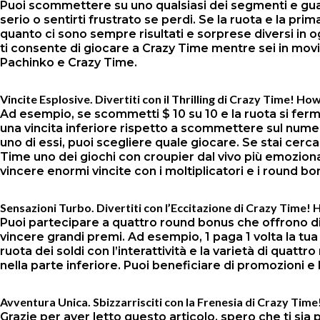
Puoi scommettere su uno qualsiasi dei segmenti e guarda
serio o sentirti frustrato se perdi. Se la ruota e la pri
quanto ci sono sempre risultati e sorprese diversi in og
ti consente di giocare a Crazy Time mentre sei in movime
Pachinko e Crazy Time.
Vincite Esplosive. Divertiti con il Thrilling di Crazy Time! H
Ad esempio, se scommetti $ 10 su 10 e la ruota si ferm
una vincita inferiore rispetto a scommettere sul numer
uno di essi, puoi scegliere quale giocare. Se stai ce
Time uno dei giochi con croupier dal vivo più emozionan
vincere enormi vincite con i moltiplicatori e i round bo
Sensazioni Turbo. Divertiti con l’Eccitazione di Crazy Tim
Puoi partecipare a quattro round bonus che offrono d
vincere grandi premi. Ad esempio, 1 paga 1 volta la tua
ruota dei soldi con l’interattività e la varietà di quatt
nella parte inferiore. Puoi beneficiare di promozioni e b
Avventura Unica. Sbizzarrisciti con la Frenesia di Crazy Ti
Grazie per aver letto questo articolo, spero che ti sia