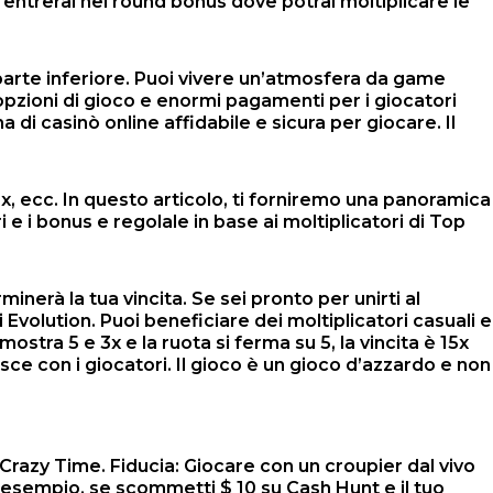
entrerai nel round bonus dove potrai moltiplicare le
a parte inferiore. Puoi vivere un’atmosfera da game
opzioni di gioco e enormi pagamenti per i giocatori
 di casinò online affidabile e sicura per giocare. Il
0x, ecc. In questo articolo, ti forniremo una panoramica
e i bonus e regolale in base ai moltiplicatori di Top
minerà la tua vincita. Se sei pronto per unirti al
 Evolution. Puoi beneficiare dei moltiplicatori casuali e
stra 5 e 3x e la ruota si ferma su 5, la vincita è 15x
sce con i giocatori. Il gioco è un gioco d’azzardo e non
Crazy Time. Fiducia: Giocare con un croupier dal vivo
 esempio, se scommetti $ 10 su Cash Hunt e il tuo