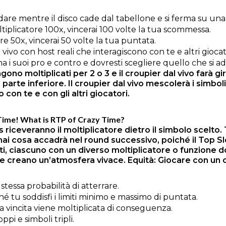
e mentre il disco cade dal tabellone e si ferma su una d
oltiplicatore 100x, vincerai 100 volte la tua scommessa.
e 50x, vincerai 50 volte la tua puntata.
vivo con host reali che interagiscono con te e altri giocat
i suoi pro e contro e dovresti scegliere quello che si ada
ono moltiplicati per 2 o 3 e il croupier dal vivo farà gi
 parte inferiore. Il croupier dal vivo mescolerà i simbol
con te e con gli altri giocatori.
y Time! What is RTP of Crazy Time?
us riceveranno il moltiplicatore dietro il simbolo scel
i mai cosa accadrà nel round successivo, poiché il Top 
i, ciascuno con un diverso moltiplicatore o funzione dop
e creano un’atmosfera vivace. Equità: Giocare con un cro
tessa probabilità di atterrare.
 tu soddisfi i limiti minimo e massimo di puntata.
a vincita viene moltiplicata di conseguenza.
pi e simboli tripli.