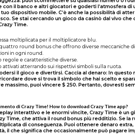
saggezza: puoi scommettere su qualsiasi numero o roun
 con il banco e altri giocatori e goderti l’atmosfera di u
uo dispositivo mobile. C’è anche la possibilità di att
isco. Se stai cercando un gioco da casinò dal vivo che c
 Crazy Time.
sa moltiplicata per il moltiplicatore blu.
i quattro round bonus che offrono diverse meccaniche di
zioni in ogni round.
regole e caratteristiche diverse.
vati ​​atterrando sui rispettivi simboli sulla ruota.
 è godersi il gioco e divertirsi. Caccia al denaro: In qu
i ricordare dove si trova il simbolo che hai scelto e spa
atore massimo, puoi vincere $ 250. Pertanto, dovresti
vertimento di Crazy Time! How to download Crazy Time app?
gameplay interattivo e le enormi vincite, Crazy Time è 
zy Time, che attiva il round bonus più redditizio. Se l
oltiplicata di conseguenza. Puoi ottenere denaro extra, g
lità, il che significa che occasionalmente può pagare im