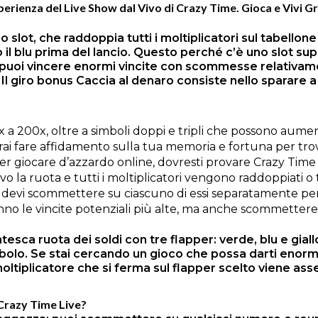
sperienza del Live Show dal Vivo di Crazy Time. Gioca e Vivi 
io slot, che raddoppia tutti i moltiplicatori sul tabellon
il blu prima del lancio. Questo perché c’è uno slot su
o, puoi vincere enormi vincite con scommesse relativame
 Il giro bonus Caccia al denaro consiste nello sparare
a 200x, oltre a simboli doppi e tripli che possono aumenta
vrai fare affidamento sulla tua memoria e fortuna per tro
 giocare d’azzardo online, dovresti provare Crazy Time 
o la ruota e tutti i moltiplicatori vengono raddoppiati o tr
evi scommettere su ciascuno di essi separatamente per q
no le vincite potenziali più alte, ma anche scommettere
ruota dei soldi con tre flapper: verde, blu e giallo. I
bolo. Se stai cercando un gioco che possa darti enormi 
 moltiplicatore che si ferma sul flapper scelto viene asse
 Crazy Time Live?