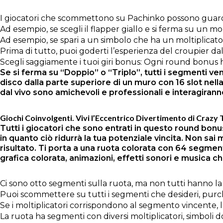
I giocatori che scommettono su Pachinko possono guardar
Ad esempio, se scegli il flapper giallo e si ferma su un m
Ad esempio, se spari a un simbolo che ha un moltiplicator
Prima di tutto, puoi goderti l’esperienza del croupier dal 
Scegli saggiamente i tuoi giri bonus: Ogni round bonus ha 
Se si ferma su “Doppio” o “Triplo”, tutti i segmenti veng
disco dalla parte superiore di un muro con 16 slot nella
dal vivo sono amichevoli e professionali e interagiranno 
Giochi Coinvolgenti. Vivi l’Eccentrico Divertimento di Craz
Tutti i giocatori che sono entrati in questo round bon
in quanto ciò ridurrà la tua potenziale vincita. Non sa
risultato. Ti porta a una ruota colorata con 64 segment
grafica colorata, animazioni, effetti sonori e musica ch
Ci sono otto segmenti sulla ruota, ma non tutti hanno la s
Puoi scommettere su tutti i segmenti che desideri, purché
Se i moltiplicatori corrispondono al segmento vincente, l
La ruota ha segmenti con diversi moltiplicatori, simboli dop