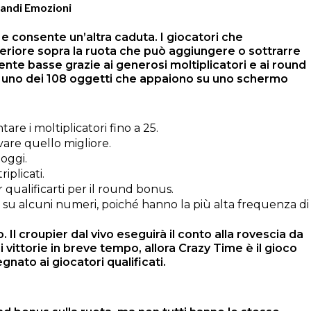
Grandi Emozioni
e e consente un’altra caduta. I giocatori che
periore sopra la ruota che può aggiungere o sottrarre
nte basse grazie ai generosi moltiplicatori e ai round
 a uno dei 108 oggetti che appaiono su uno schermo
re i moltiplicatori fino a 25.
vare quello migliore.
oggi.
iplicati.
ualificarti per il round bonus.
 su alcuni numeri, poiché hanno la più alta frequenza di
l croupier dal vivo eseguirà il conto alla rovescia da
vittorie in breve tempo, allora Crazy Time è il gioco
gnato ai giocatori qualificati.