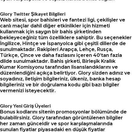
Glory Twitter Şikayet Bilgileri
Web sitesi, spor bahisleri ve fantezi ligi, çekilişler ve
canlı maçlar dahil diğer etkinlikler için hizmeti
kullanmak için saygın bir bahis şirketinden
bekleyeceğiniz tüm özelliklere sahiptir. Bu seçenekler
İngilizce, Hintçe ve İspanyolca gibi çeşitli dillerde de
sunulmaktadır. Rakipleri Arapça, Lehçe, Rusça,
Türkçe, Çince ve daha fazlasını içeren 40’tan fazla
dilde sunulmaktadır. Bahis şirketi, Birleşik Krallık
Kumar Komisyonu tarafından lisanslandıklarını ve
düzenlendiğini açıkça belirtiyor. Glory sizden adınız ve
soyadınız, iletişim bilgileriniz, ülkeniz, banka hesap
bilgileriniz ve bir doğrulama kodu gibi bazı bilgiler
vermenizi isteyecektir.
Glory Yeni Giriş Üyeleri
Bonus kodlarını sitenin promosyonlar bölümünde de
bulabilirsiniz. Glory tarafından görüntülenen bilgiler
her zaman günceldir ve spor karşılaşmalarında
sunulan fiyatlar piyasadaki en düşük fiyatlar