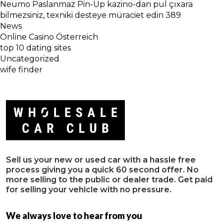
Neumo Paslanmaz Pin-Up kazino-dan pul çıxara
bilmezsiniz, texniki desteye müraciet edin 389
News
Online Casino Österreich
top 10 dating sites
Uncategorized
wife finder
Sell us your new or used car with a hassle free
process giving you a quick 60 second offer. No
more selling to the public or dealer trade. Get paid
for selling your vehicle with no pressure.
We always love to hear from you