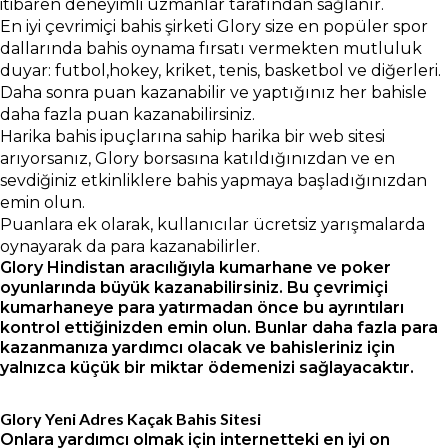
itibaren deneyimli uzmanlar tarafından sağlanır.
En iyi çevrimiçi bahis şirketi Glory size en popüler spor
dallarında bahis oynama fırsatı vermekten mutluluk
duyar: futbol,hokey, kriket, tenis, basketbol ve diğerleri.
Daha sonra puan kazanabilir ve yaptığınız her bahisle
daha fazla puan kazanabilirsiniz.
Harika bahis ipuçlarına sahip harika bir web sitesi
arıyorsanız, Glory borsasına katıldığınızdan ve en
sevdiğiniz etkinliklere bahis yapmaya başladığınızdan
emin olun.
Puanlara ek olarak, kullanıcılar ücretsiz yarışmalarda
oynayarak da para kazanabilirler.
Glory Hindistan aracılığıyla kumarhane ve poker
oyunlarında büyük kazanabilirsiniz. Bu çevrimiçi
kumarhaneye para yatırmadan önce bu ayrıntıları
kontrol ettiğinizden emin olun. Bunlar daha fazla para
kazanmanıza yardımcı olacak ve bahisleriniz için
yalnızca küçük bir miktar ödemenizi sağlayacaktır.
Glory Yeni Adres Kaçak Bahis Sitesi
Onlara yardımcı olmak için internetteki en iyi on