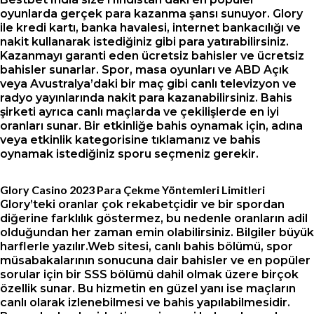
oyunlarda gerçek para kazanma şansı sunuyor. Glory
ile kredi kartı, banka havalesi, internet bankacılığı ve
nakit kullanarak istediğiniz gibi para yatırabilirsiniz.
Kazanmayı garanti eden ücretsiz bahisler ve ücretsiz
bahisler sunarlar. Spor, masa oyunları ve ABD Açık
veya Avustralya’daki bir maç gibi canlı televizyon ve
radyo yayınlarında nakit para kazanabilirsiniz. Bahis
şirketi ayrıca canlı maçlarda ve çekilişlerde en iyi
oranları sunar. Bir etkinliğe bahis oynamak için, adına
veya etkinlik kategorisine tıklamanız ve bahis
oynamak istediğiniz sporu seçmeniz gerekir.
Glory Casino 2023 Para Çekme Yöntemleri Limitleri
Glory’teki oranlar çok rekabetçidir ve bir spordan
diğerine farklılık göstermez, bu nedenle oranların adil
olduğundan her zaman emin olabilirsiniz. Bilgiler büyük
harflerle yazılır.Web sitesi, canlı bahis bölümü, spor
müsabakalarının sonucuna dair bahisler ve en popüler
sorular için bir SSS bölümü dahil olmak üzere birçok
özellik sunar. Bu hizmetin en güzel yanı ise maçların
canlı olarak izlenebilmesi ve bahis yapılabilmesidir.