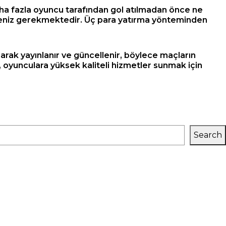
aha fazla oyuncu tarafından gol atılmadan önce ne
eniz gerekmektedir. Üç para yatırma yönteminden
larak yayınlanır ve güncellenir, böylece maçların
t, oyunculara yüksek kaliteli hizmetler sunmak için
Search