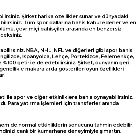
ilirsiniz. Şirket harika özellikler sunar ve dünyadaki
ebilirsiniz. Tüm spor dallarına bahis kabul ederler ve en
bölümü, çevrimiçi bahisçiler arasında en benzersiz
ceksiniz.
abilirsiniz. NBA, NHL, NFL ve diğerleri gibi spor bahis
 İngilizce, İspanyolca, Lehçe, Portekizce, Felemenkçe,
%100 getiri elde edebilirsiniz. Şirket, dünyanın geri
, genellikle makaralarda gösterilen oyun özellikleri
ar.
i ile spor ve diğer etkinliklere bahis oynayabilirsiniz.
. Para yatırma işlemleri için transferler anında
 hem de normal etkinliklerin sonucunu tahmin edebilir
endinizi canlı bir kumarhane deneyimiyle şımartın.