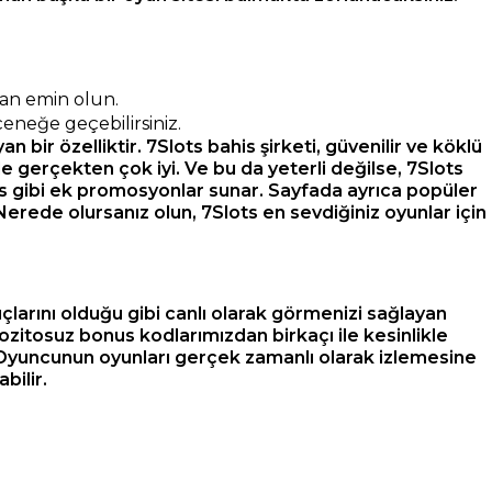
an emin olun.
eneğe geçebilirsiniz.
bir özelliktir. 7Slots bahis şirketi, güvenilir ve köklü
de gerçekten çok iyi. Ve bu da yeterli değilse, 7Slots
his gibi ek promosyonlar sunar. Sayfada ayrıca popüler
 Nerede olursanız olun, 7Slots en sevdiğiniz oyunlar için
uçlarını olduğu gibi canlı olarak görmenizi sağlayan
ozitosuz bonus kodlarımızdan birkaçı ile kesinlikle
ır. Oyuncunun oyunları gerçek zamanlı olarak izlemesine
bilir.