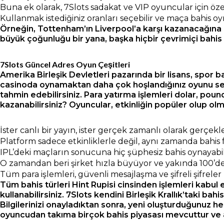
Buna ek olarak, 7Slots sadakat ve VIP oyuncular için öz
Kullanmak istediğiniz oranları seçebilir ve maça bahis oyn
Örneğin, Tottenham’ın Liverpool’a karşı kazanacağına ba
büyük çoğunluğu bir yana, başka hiçbir çevrimiçi bahi
7Slots Güncel Adres Oyun Çeşitleri
Amerika Birleşik Devletleri pazarında bir lisans, spor b
casinoda oynamaktan daha çok hoşlandığınız oyunu seç
tahmin edebilirsiniz. Para yatırma işlemleri dolar, poun
kazanabilirsiniz? Oyuncular, etkinliğin popüler olup olma
İster canlı bir yayın, ister gerçek zamanlı olarak gerçekleş
Platform sadece etkinliklerle değil, aynı zamanda bahis f
IPL’deki maçların sonucuna hiç şüphesiz bahis oynayabili
O zamandan beri şirket hızla büyüyor ve yakında 100’de
Tüm para işlemleri, güvenli mesajlaşma ve şifreli şifreler 
Tüm bahis türleri Hint Rupisi cinsinden işlemleri kabul
kullanabilirsiniz. 7Slots kendini Birleşik Krallık’taki b
Bilgilerinizi onayladıktan sonra, yeni oluşturduğunuz h
oyuncudan takıma birçok bahis piyasası mevcuttur ve a