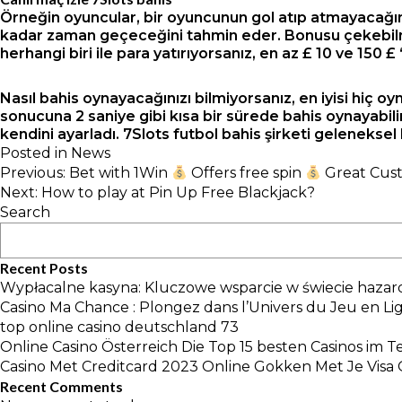
Örneğin oyuncular, bir oyuncunun gol atıp atmayacağın
kadar zaman geçeceğini tahmin eder. Bonusu çekebilm
herhangi biri ile para yatırıyorsanız, en az £ 10 ve 150 
Nasıl bahis oynayacağınızı bilmiyorsanız, en iyisi hiç 
sonucuna 2 saniye gibi kısa bir sürede bahis oynayabilir
kendini ayarladı. 7Slots futbol bahis şirketi geleneksel b
Posted in
News
Post
Previous:
Bet with 1Win
Offers free spin
Great Cus
navigation
Next:
How to play at Pin Up Free Blackjack?
Search
Recent Posts
Wypłacalne kasyna: Kluczowe wsparcie w świecie hazar
Casino Ma Chance : Plongez dans l’Univers du Jeu en Li
top online casino deutschland 73
Online Casino Österreich Die Top 15 besten Casinos im T
Casino Met Creditcard 2023 Online Gokken Met Je Visa 
Recent Comments