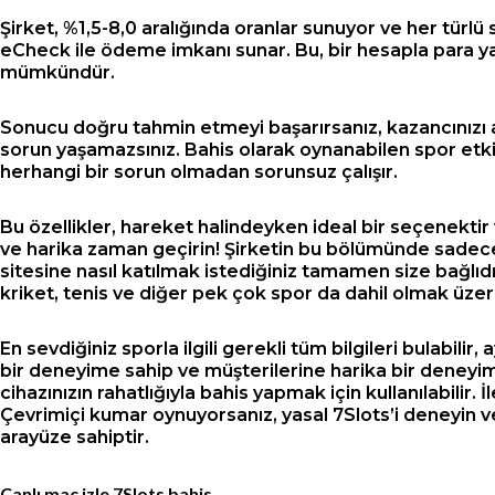
Şirket, %1,5-8,0 aralığında oranlar sunuyor ve her türl
eCheck ile ödeme imkanı sunar. Bu, bir hesapla para ya
mümkündür.
Sonucu doğru tahmin etmeyi başarırsanız, kazancınızı 
sorun yaşamazsınız. Bahis olarak oynanabilen spor etkinlik
herhangi bir sorun olmadan sorunsuz çalışır.
Bu özellikler, hareket halindeyken ideal bir seçenektir ve
ve harika zaman geçirin! Şirketin bu bölümünde sadece en
sitesine nasıl katılmak istediğiniz tamamen size bağlı
kriket, tenis ve diğer pek çok spor da dahil olmak üzere
En sevdiğiniz sporla ilgili gerekli tüm bilgileri bulabilir
bir deneyime sahip ve müşterilerine harika bir deneyim
cihazınızın rahatlığıyla bahis yapmak için kullanılabili
Çevrimiçi kumar oynuyorsanız, yasal 7Slots’i deneyin v
arayüze sahiptir.
Canlı maç izle 7Slots bahis