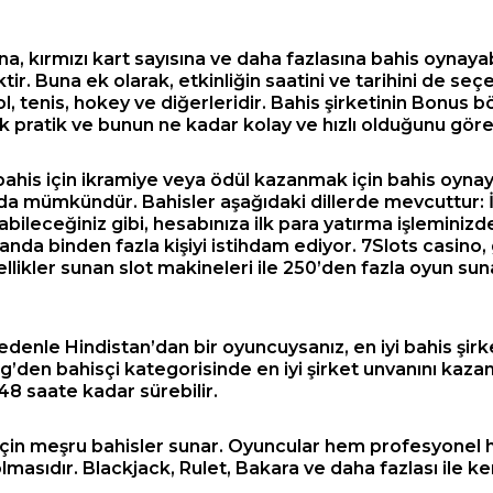
ına, kırmızı kart sayısına ve daha fazlasına bahis oynayab
ir. Buna ek olarak, etkinliğin saatini ve tarihini de seç
l, tenis, hokey ve diğerleridir. Bahis şirketinin Bonus 
 pratik ve bunun ne kadar kolay ve hızlı olduğunu göre
r bahis için ikramiye veya ödül kazanmak için bahis oynay
ak da mümkündür. Bahisler aşağıdaki dillerde mevcuttur:
leceğiniz gibi, hesabınıza ilk para yatırma işleminizde 
u anda binden fazla kişiyi istihdam ediyor. 7Slots casino
zellikler sunan slot makineleri ile 250’den fazla oyun sun
denle Hindistan’dan bir oyuncuysanız, en iyi bahis şirket
en bahisçi kategorisinde en iyi şirket unvanını kazandı
48 saate kadar sürebilir.
z için meşru bahisler sunar. Oyuncular hem profesyonel
lmasıdır. Blackjack, Rulet, Bakara ve daha fazlası ile k