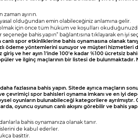
in zaman ayırın.
 yasal olduğundan emin olabileceğiniz anlamına gelir.
 olmak için önce tüm hüküm ve koşulları okuduğunuzd
seçeneğe bahis yapın” bağlantısına tıklayarak en iyi seç
anlı spor etkinliklerine bahis oynamasına olanak tanıyan 
e hızlı ödeme yöntemlerini sunuyor ve müşteri hizmetleri 
iz giriş ve her ayın 1’inde 100’e kadar %100 ücretsiz ba
opüler ve ilginç maçlarının bir listesi de bulunmaktadır.
ve daha fazlasına bahis yapın. Sitede ayrıca maçların son
ve çevrimiçi spor bahisleri oynama imkanı ve en iyi dep
bireysel oyunların bulunabileceği kategorilere ayrılmışt
rda, oyuncu oyunun canlı akışını görebilir ve bahis yapa
danlarla bahis oynamanıza olanak tanır.
islerini de kabul ederler.
kça basittir.