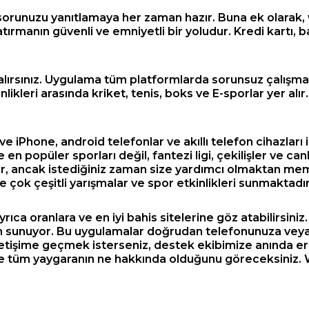
ü sorunuzu yanıtlamaya her zaman hazır. Buna ek olarak,
tırmanın güvenli ve emniyetli bir yoludur. Kredi kartı
alırsınız. Uygulama tüm platformlarda sorunsuz çalışma
leri arasında kriket, tenis, boks ve E-sporlar yer alır. B
 iPhone, android telefonlar ve akıllı telefon cihazları iç
 popüler sporları değil, fantezi ligi, çekilişler ve canl
dır, ancak istediğiniz zaman size yardımcı olmaktan mem
 çok çeşitli yarışmalar ve spor etkinlikleri sunmaktadır
, ayrıca oranlara ve en iyi bahis sitelerine göz atabilirsi
 sunuyor. Bu uygulamalar doğrudan telefonunuza veya ta
r. İletişime geçmek isterseniz, destek ekibimize anında e
e tüm yaygaranın ne hakkında olduğunu göreceksiniz. Web