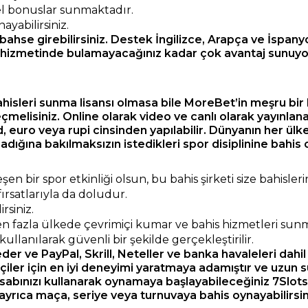
el bonuslar sunmaktadır.
ayabilirsiniz.
hse girebilirsiniz. Destek İngilizce, Arapça ve İspanyo
s hizmetinde bulamayacağınız kadar çok avantaj sunuyo
ahisleri sunma lisansı olmasa bile MoreBet’in meşru bir 
melisiniz. Online olarak video ve canlı olarak yayın
d, euro veya rupi cinsinden yapılabilir. Dünyanın her ül
dığına bakılmaksızın istedikleri spor disiplinine bahis o
en bir spor etkinliği olsun, bu bahis şirketi size bahisleri
ırsatlarıyla da doludur.
rsiniz.
n fazla ülkede çevrimiçi kumar ve bahis hizmetleri sun
kullanılarak güvenli bir şekilde gerçekleştirilir.
 eder ve PayPal, Skrill, Neteller ve banka havaleleri d
ahisçiler için en iyi deneyimi yaratmaya adamıştır ve uzu
esabınızı kullanarak oynamaya başlayabileceğiniz 7Slots
yrıca maça, seriye veya turnuvaya bahis oynayabilirsin