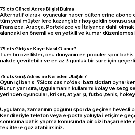
7Slots Güncel Adres Bilgisi Bulma
Alternatif olarak, oyuncular haber bültenlerine abone ol
tüm yeni müşterilere kazançlı bir hoş geldin bonusu sun
Fransızca, Arapça, Portekizce ve İtalyanca dahil olmak 
alandaki en önemli ve en yetkili ve kumar düzenlemesinde
7Slots Giriş ve Kayıt Nasıl Olunur?
Tüm bu özellikler, onu dünyanın en popüler spor bahis şirk
nakde çevrilebilir ve en az 3 günlük bir süre için geçerli
7Slots Giriş Adresine Nereden Ulaşılır?
Oyun İçi bahis, 7Slots casino’daki bazı slotları oynarke
Bunun yanı sıra, uygulamanın kullanımı kolay ve sezgis
yerinden oyuncular, kriket, at yarışı, futbol,tenis, hoke
Uygulama, zamanının çoğunu sporda geçiren hevesli bir b
Kendileriyle telefon veya e-posta yoluyla iletişime geçebi
sonucuna bahis yapma konusunda bir dizi başarı elde e
tekliflere göz atabilirsiniz.